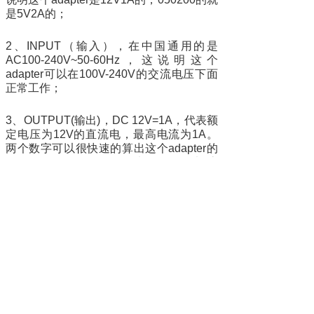
是5V2A的；
2、INPUT（输入），在中国通用的是
AC100-240V~50-60Hz，这说明这个
adapter可以在100V-240V的交流电压下面
正常工作；
3、OUTPUT(输出)，DC 12V=1A，代表额
定电压为12V的直流电，最高电流为1A。
两个数字可以很快速的算出这个adapter的
瓦数，例如adapter，电压12V*电流
1A=12W（功率），说明这个电源就是12W
的adapter。
上一篇：
电源适配器和充电器有什么区别
下一篇：
低压接触器市场的激烈竞争
地址：深圳市宝安区航城街道黄麻布社区勒竹角鸿