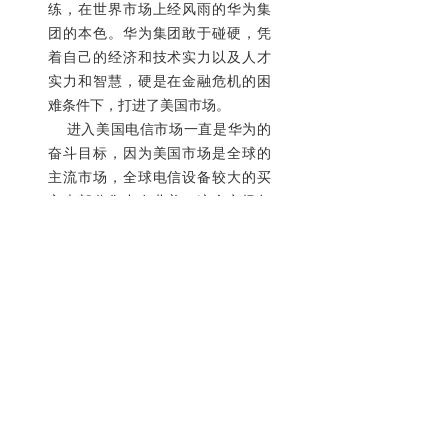
练，在世界市场上经风雨的华为集
团的本色。华为集团敢于碰硬，凭
着自己的经济和技术实力以及人才
实力和智慧，硬是在金融危机的困
难条件下，打进了美国市场。
进入美国电信市场一直是华为的
奋斗目标，因为美国市场是全球的
主流市场，全球电信设备较大的买
主大部分集中在北美，这个市场每
年的电信设备采购量是全球电信开
支的一半。虽然这个成熟的市场难
以渗透，但现在到了突破美国市场
的较佳时机。原因在于，老牌的设
备商因为金融危机元气大伤，在大
家都缺钱的情况下，华为的低价优
势显得极具吸引力。
我国电子企业应提高自身的综合
实力，不断进取，运用科技创新手
段来进行发展。